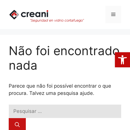
Saltar
para
Menu
o
conteúdo
Não foi encontrado
Open
nada
Parece que não foi possível encontrar o que
procura. Talvez uma pesquisa ajude.
Pesquisar
por: